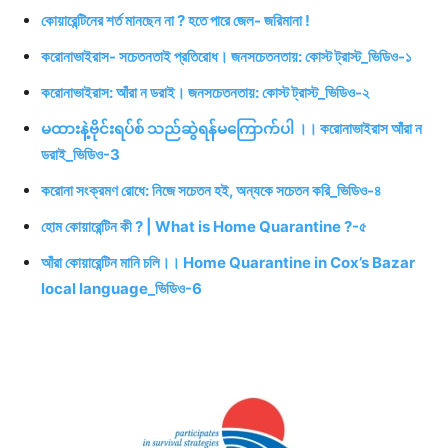
কোয়ারেন্টিনের শর্ত মানছেন না ? হতে পারে জেল- জরিমানা !
করোনাভাইরাস- সচেতনতাই প্রতিরোধ। জনসচেতনতায়: কোস্ট ট্রাস্ট_ভিডিও-১
করোনাভাইরাস: আঁরা ন ডরাই। জনসচেতনতায়: কোস্ট ট্রাস্ট_ভিডিও-২
မထားနဲ့ဗိုင်းရပ်စ် သည်ဆွဲရန်မကြောက်ပါ ।। করোনাভাইরাস আঁরা ন
ডরাই_ভিডিও-3
করোনা সংক্রমণ রোধে: নিজে সচেতন হই, অন্যকে সচেতন করি_ভিডিও-৪
হোম কোয়ারেন্টিন কী ? | What is Home Quarantine ?-৫
আঁরা কোয়ারেন্টিন মানি চলি।। Home Quarantine in Cox’s Bazar
local language_ভিডিও-6