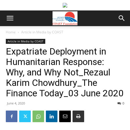
Home
Article in Media by COAST
Article in Media by COAST
Expatriate Deployment in
Humanitarian Response:
Why, and Why Not_Rezaul
Karim Chowdhury_The
Finance Today_03 June 2020
June 4, 2020
0