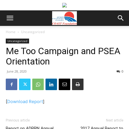
Home
Uncategorized
Uncategorized
Me Too Campaign and PSEA
Orientation
June 28, 2020
0
[
Download Report
]
Previous article
Next article
Report on ADRRN Annual
2017 Annual Report to