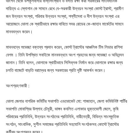
ভাংগন থেকে উপকূলবাসীর বাস্তসংস্থান ও বসতী রক্ষা করা সরকারের সাংবিধানিক
দায়িত্ব এ স্লোগান কে সামনে রেখে বে-সরকারী উন্নয়ন সংস্থা কোস্ট ট্রাস্ট, গ্রামীণ
জন উন্নয়ন সংস্থা, পরিবার উন্নয়ন সংস্থা, পল্লীসেবা ও দীপ উন্নয়ন সংস্থা এর
আয়োজনে ভোলা কে স্থায়ীভাবে রক্ষার দাবিতে সদর রোডের কে-জাহান মার্কেটের সামনে
মানববন্ধন করেন।
মাবনবন্ধে শুভেচ্ছা বক্তব্য প্রদান করেন, কোস্ট ট্রাস্টের আঞ্চলিক টিম লিডার রাশিদা
বেগম । তিনি উপস্থিত সবাইকে মানববন্ধনে অংশ গ্রহনের জন্য শুভেচ্ছা ও অভিনন্দন
জানান। তিনি বলেন, ভোলাকে স্থায়ীভাবে সিসিব্লক নির্মান করে ভোলাকে রক্ষার জন্য
চলতি বাজেটে বাড়তি বরাদ্ধের জন্য সরকারের প্রতি দৃষ্টি আকর্ষন করেন।
অংশগ্রহণকারী :
ভোলা জেলার নাগরিক কমিটির সভাপতি এডভোকেট মো: শাজাহান, জেলা কমিউনিষ্ট পার্টির
সভাপতি মোবাশ্বির উল্লাহ চৌধুরী, ভাঙ্গন কবলিত এলাকার ভুক্তভোগী জেলে, কৃষি
পরিবারের প্রতিনিধি, উন্নয়ন সংগঠনের প্রতিনিধি, নারীনেত্রী, বিভিন্ন সাংস্কৃতিক
সংগঠন, সাংবাদিক, সুশীল সমাজের প্রতিনিধি সহযোগি সংগঠকসহ কোস্টে ট্রাস্টের
কর্মীবৃন্দ অংশগ্রহন করেন।