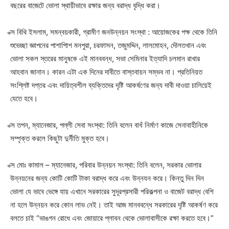
বছরের বাজেটে ভোলা স্থায়ীভাবে রক্ষার জন্য বরাদ্ধ বৃদ্ধি করা।
ক্স বিথি ইসলাম, সমন্বয়কারী, গ্রামীণ জনউন্নয়ন সংস্থা : আয়োজকের পক্ষ থেকে তিনি
শুভেচ্ছা জ্ঞাপনের পাশাপািশ মনপুরা, চরফাসন, তজুমদ্দিন, লালমোহন, দৌলতখান এবং
ভোলা সকল স্তরের মানুষকে এই মানববন্ধ, সভা সেমিনার ইত্যাদি চলমান রাখার
আহবান জানান। কারন এটা এক দিনের দাবীতে বাস্তবায়ন সম্ভব না। প্রতিনিয়ত
সংশ্লিষ্ট দপ্তর এবং দায়িত্বশীল ব্যক্তিদের দৃষ্টি আকর্ষণের জন্য দাবী দাওয়া চালিয়েই
যেতে হবে।
ক্স তপন, ম্যানেজার, পল্লী সেবা সংস্থা: তিনি বলেন বাধঁ নির্মাণ কাজে সেনাবাহীনিকে
সম্পৃক্ত করলে কিছুটা দুর্নীতি মুক্ত হবে।
ক্স মোঃ কামাল – ম্যানেজার, পরিবার উন্নয়ন সংস্থা: তিনি বলেন, সরকার ভোলার
উন্নয়নের জন্য কোটি কোটি টাকা বরাদ্ধ করে এবং উন্নযন করে। কিন্তু দিন দিন
ভোলা যে ভাবে ভেঙ্গে যায় এখানে সরকারের সুদূরপ্রসারী পরিকল্পনা ও বাজেট বরাদ্ধ বেশি
না হলে উন্নয়ন করে কোন লাভ নেই। তাই আজ মানববন্ধে সরকারের দৃষ্টি আকর্ষণ করে
বলতে চাই “ভাঙগন রোধে এবং জোয়ারে প্লাবন থেকে ভোলাবাসীকে রক্ষা করতে হবে।”