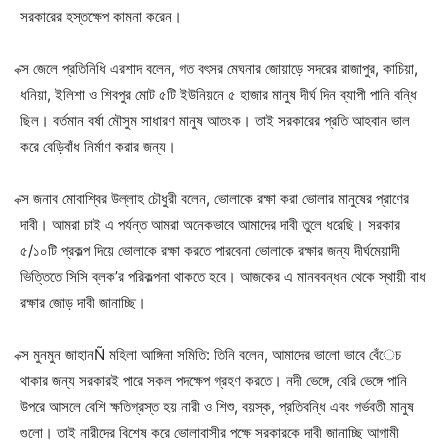
সরকারের হস্তক্ষেপ কামনা করেন।
ক্স জেলে প্রতিনিধি এরশাদ বলেন, গত বৎসর মেঘনার জোয়াড়ে সদরের রাজাপুর, কাচিয়া,
ধনিয়া, ইলিশা ও শিবপুর মোট ৫টি ইউনিয়নে ৫ হাজার মানুষ দীর্ঘ দিন ব্যাপী পানি বন্ধি
ছিল। বর্তমান বর্ষা মৌসুম সাধারণ মানুষ আতংক। তাই সরকারের প্রতি আহবান ভাল
করে বেড়িবাঁধ নির্মাণ করার জন্য।
ক্স জনাব মোবাশ্বির উল্লাহ চৌধুরী বলেন, ভোলাকে রক্ষা করা ভোলার মানুষের প্রাণের
দাবী। আমরা চাই এ পর্যন্ত আমরা অনেকভাবে আমাদের দাবী তুলে ধরেছি। সরকার
৫/১০টি প্রকল্প দিয়ে ভোলাকে রক্ষা করতে পারবেনা ভোলাকে রক্ষার জন্য দীর্ঘমেয়াদী
ভিত্তিতে সিসি ব্লক’র পরিকল্পনা থাকতে হবে। আজকের এ মানববন্ধন থেকে স্থায়ী বাধ
রক্ষার জোড় দাবী জানাচ্ছি।
ক্স মুনমুন জাহানÑ মহিলা আঙ্গিনা সমিতি: তিনি বলেন, আমাদের ভালো ভাবে বেঁেচ
থাকার জন্য সরকারই পারে সকল পদক্ষেপ গ্রহণ করতে। নদী ভেঙ্গে, বেরি ভেঙ্গে পানি
উপরে আসলে বেশি ক্ষতিগ্রস্ত হয় নারী ও শিশু, বয়স্ক, প্রতিবন্ধি এবং গর্ভবতী মানুষ
গুলো। তাই নারীদের বিশেষ করে ভোলাবাসীর পক্ষে সরকারকে দাবী জানাচ্ছি আগামী